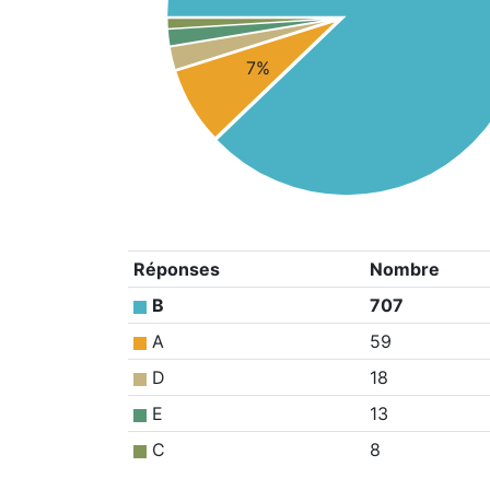
7%
Réponses
Nombre
B
707
A
59
D
18
E
13
C
8