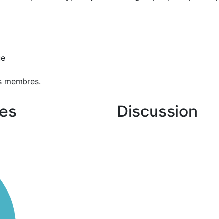
ue
s membres.
es
Discussion