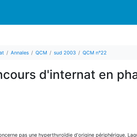
at
Annales
QCM
sud 2003
QCM n°22
cours d'internat en ph
oncerne pas une hyperthyroïdie d'origine périphérique. Laq