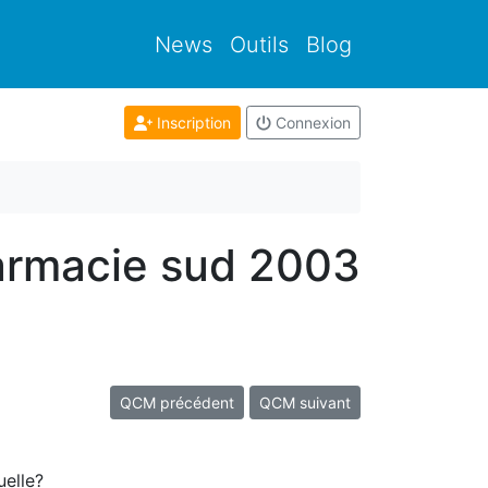
News
Outils
Blog
Inscription
Connexion
armacie sud 2003
QCM précédent
QCM suivant
uelle?