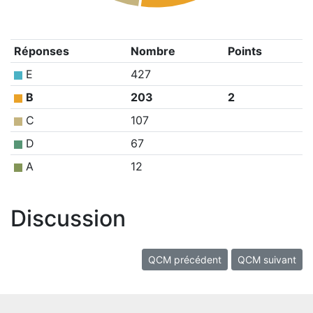
Réponses
Nombre
Points
E
427
B
203
2
C
107
D
67
A
12
Discussion
QCM précédent
QCM suivant