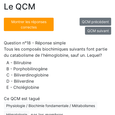
Le QCM
Montrer les réponses
QCM précédent
correctes
QCM suivant
Question n°18 - Réponse simple
Tous les composés biochimiques suivants font partie
du catabolisme de l'hémoglobine, sauf un. Lequel?
A - Bilirubine
B - Porphobilinogène
C - Biliverdinoglobine
D - Biliverdine
E - Choléglobine
Ce QCM est tagué
Physiologie / Biochimie fondamentale / Métabolismes
par les membres.
Hématologie