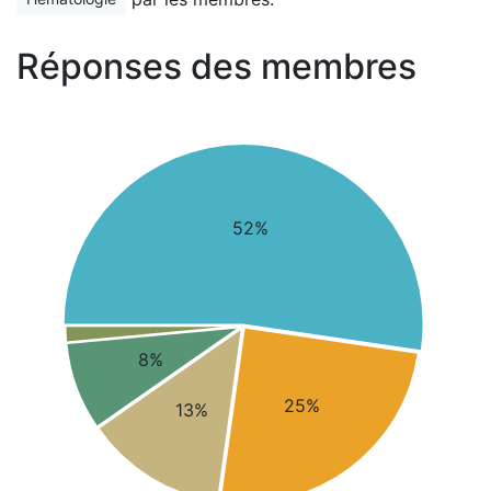
Réponses des membres
52%
8%
25%
13%