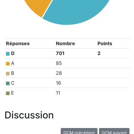
Réponses
Nombre
Points
D
701
2
A
85
B
28
C
16
E
11
Discussion
QCM précédent
QCM suivant