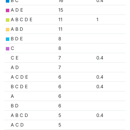
B C
16
0.4
A D E
15
A B C D E
11
1
A B D
11
B D E
8
C
8
C E
7
0.4
A D
7
A C D E
6
0.4
B C D E
6
0.4
A
6
B D
6
A B C D
5
0.4
A C D
5