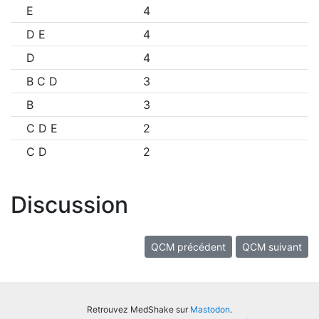
E
4
D E
4
D
4
B C D
3
B
3
C D E
2
C D
2
Discussion
QCM précédent
QCM suivant
Retrouvez MedShake sur
Mastodon
.