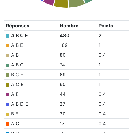
Réponses
Nombre
Points
A B C E
480
2
A B E
189
1
A B
80
0.4
A B C
74
1
B C E
69
1
A C E
60
1
A E
44
0.4
A B D E
27
0.4
B E
20
0.4
A C
17
0.4