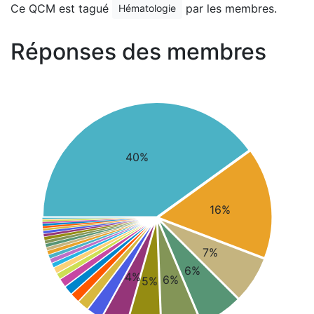
Ce QCM est tagué
par les membres.
Hématologie
Réponses des membres
40%
16%
7%
6%
4%
6%
5%