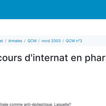
at
Annales
QCM
nord 2003
QCM n°3
ours d'internat en pha
ilisée comme anti-épileptique. Laquelle?