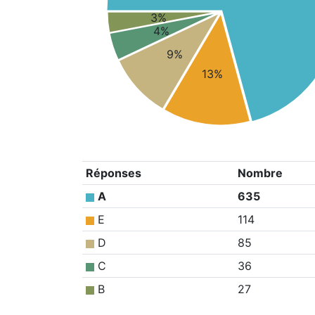
3%
4%
9%
13%
Réponses
Nombre
A
635
E
114
D
85
C
36
B
27