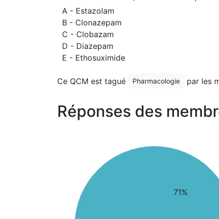
A - Estazolam
B - Clonazepam
C - Clobazam
D - Diazepam
E - Ethosuximide
Ce QCM est tagué
par les 
Pharmacologie
Réponses des membr
71%