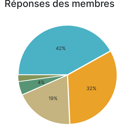
Réponses des membres
42%
4%
32%
19%