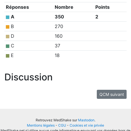
Réponses
Nombre
Points
A
350
2
B
270
D
160
C
37
E
18
Discussion
QCM suivant
Retrouvez MedShake sur
Mastodon
.
Mentions légales
-
CGU
-
Cookies et vie privée
MedShake.net n'utilise aucun code informatique envoyant vos données hors de