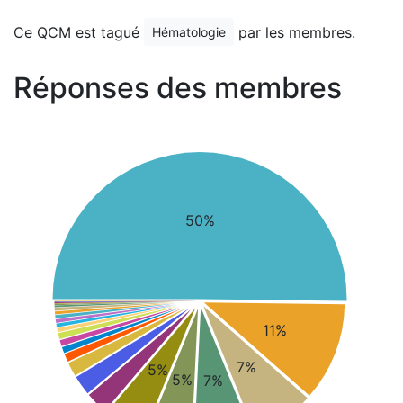
Ce QCM est tagué
par les membres.
Hématologie
Réponses des membres
50%
11%
7%
5%
5%
7%