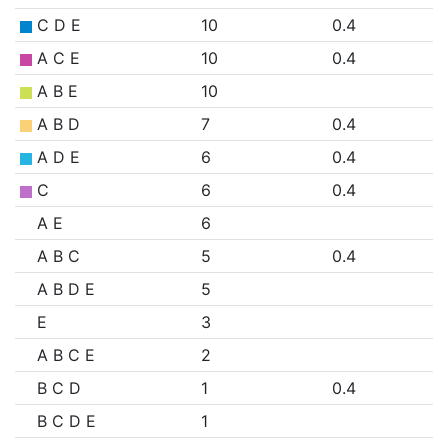
C D E
10
0.4
A C E
10
0.4
A B E
10
A B D
7
0.4
A D E
6
0.4
C
6
0.4
A E
6
A B C
5
0.4
A B D E
5
E
3
A B C E
2
B C D
1
0.4
B C D E
1