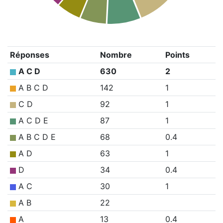
Réponses
Nombre
Points
A C D
630
2
A B C D
142
1
C D
92
1
A C D E
87
1
A B C D E
68
0.4
A D
63
1
D
34
0.4
A C
30
1
A B
22
A
13
0.4