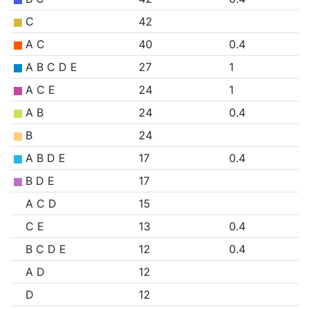
C
42
A C
40
0.4
A B C D E
27
1
A C E
24
1
A B
24
0.4
B
24
A B D E
17
0.4
B D E
17
A C D
15
C E
13
0.4
B C D E
12
0.4
A D
12
D
12