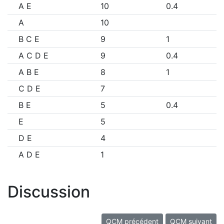
A E
10
0.4
A
10
B C E
9
1
A C D E
9
0.4
A B E
8
1
C D E
7
B E
5
0.4
E
5
D E
4
A D E
1
Discussion
QCM précédent
QCM suivant