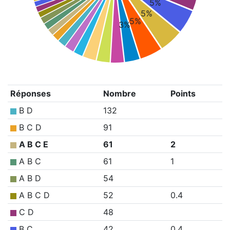
5%
5%
5%
3%
Réponses
Nombre
Points
B D
132
B C D
91
A B C E
61
2
A B C
61
1
A B D
54
A B C D
52
0.4
C D
48
B C
42
0.4