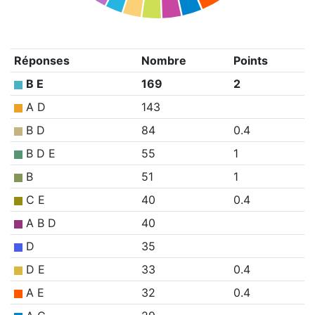
Réponses
Nombre
Points
B E
169
2
A D
143
B D
84
0.4
B D E
55
1
B
51
1
C E
40
0.4
A B D
40
D
35
D E
33
0.4
A E
32
0.4