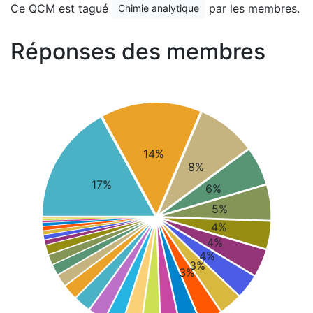
Ce QCM est tagué
par les membres.
Chimie analytique
Réponses des membres
14%
8%
17%
6%
5%
4%
4%
4%
3%
3%