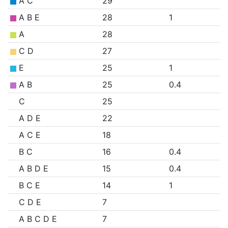
A C
29
A B E
28
1
A
28
C D
27
E
25
1
A B
25
0.4
C
25
A D E
22
A C E
18
B C
16
0.4
A B D E
15
0.4
B C E
14
1
C D E
7
A B C D E
7