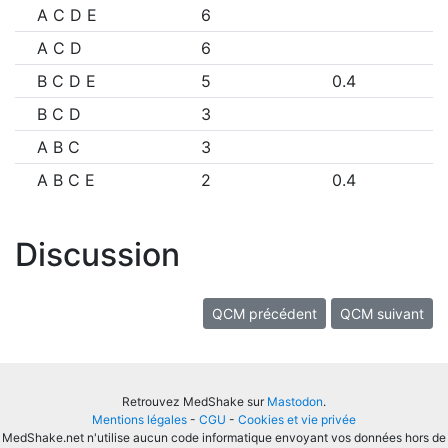
A C D E
6
A C D
6
B C D E
5
0.4
B C D
3
A B C
3
A B C E
2
0.4
Discussion
QCM précédent
QCM suivant
Retrouvez MedShake sur
Mastodon
.
Mentions légales
-
CGU
-
Cookies et vie privée
MedShake.net n'utilise aucun code informatique envoyant vos données hors de