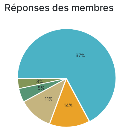
Réponses des membres
67%
3%
5%
11%
14%