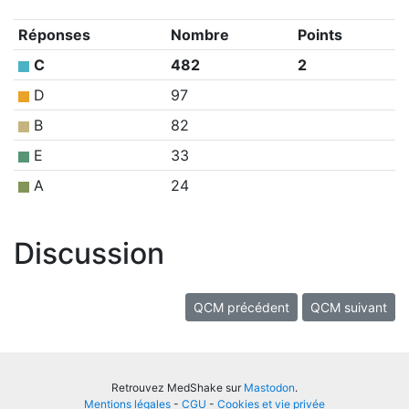
Réponses
Nombre
Points
C
482
2
D
97
B
82
E
33
A
24
Discussion
QCM précédent
QCM suivant
Retrouvez MedShake sur
Mastodon
.
Mentions légales
-
CGU
-
Cookies et vie privée