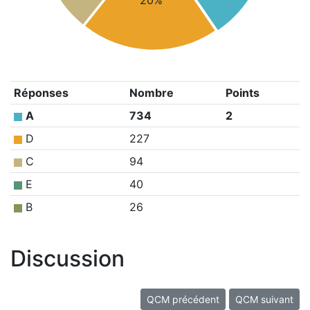
20%
Réponses
Nombre
Points
A
734
2
D
227
C
94
E
40
B
26
Discussion
QCM précédent
QCM suivant