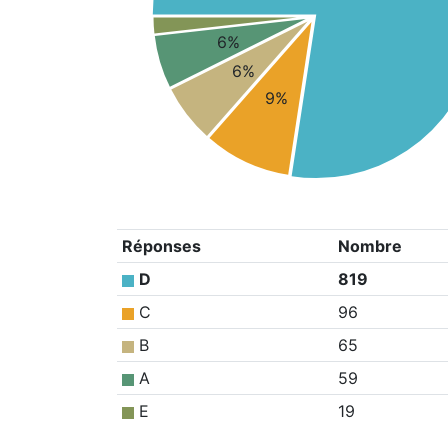
6%
6%
9%
Réponses
Nombre
D
819
C
96
B
65
A
59
E
19