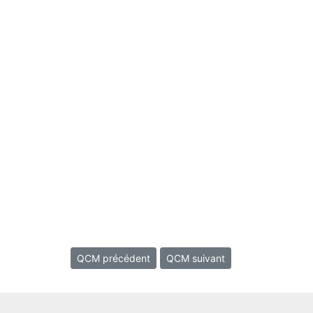
QCM précédent
QCM suivant