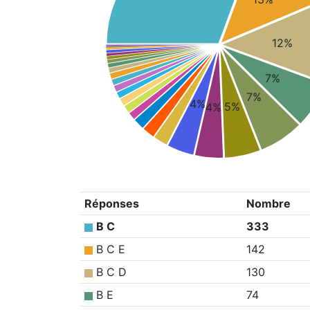
12%
7%
7%
4%
5%
4%
Réponses
Nombre
B C
333
B C E
142
B C D
130
B E
74