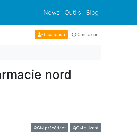
News
Outils
Blog
Inscription
Connexion
armacie nord
QCM précédent
QCM suivant