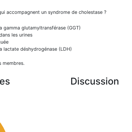
s qui accompagnent un syndrome de cholestase ?
 la gamma glutamyltransférase (GGT)
dans les urines
guée
 la lactate déshydrogénase (LDH)
s membres.
es
Discussion