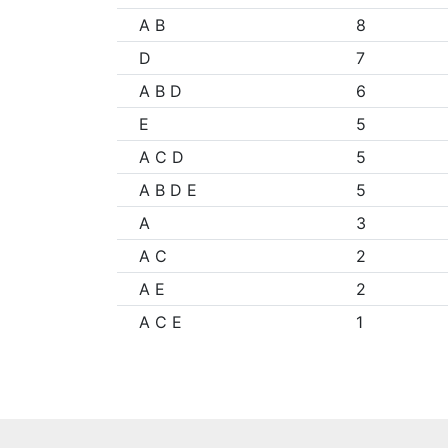
A B
8
D
7
A B D
6
E
5
A C D
5
A B D E
5
A
3
A C
2
A E
2
A C E
1