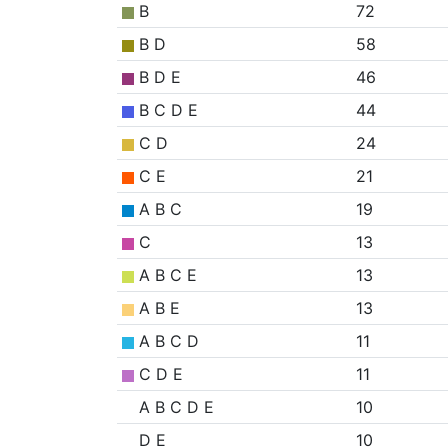
B
72
B D
58
B D E
46
B C D E
44
C D
24
C E
21
A B C
19
C
13
A B C E
13
A B E
13
A B C D
11
C D E
11
A B C D E
10
D E
10