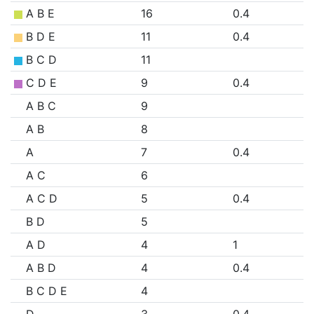
A B E
16
0.4
B D E
11
0.4
B C D
11
C D E
9
0.4
A B C
9
A B
8
A
7
0.4
A C
6
A C D
5
0.4
B D
5
A D
4
1
A B D
4
0.4
B C D E
4