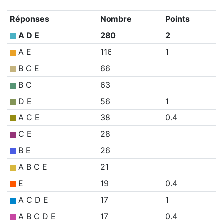
Réponses
Nombre
Points
A D E
280
2
A E
116
1
B C E
66
B C
63
D E
56
1
A C E
38
0.4
C E
28
B E
26
A B C E
21
E
19
0.4
A C D E
17
1
A B C D E
17
0.4