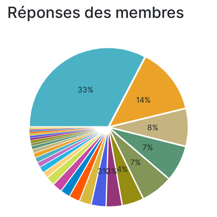
Réponses des membres
33%
14%
8%
7%
7%
4%
3%
3%