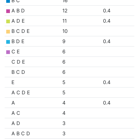
B C
16
A B D
12
0.4
A D E
11
0.4
B C D E
10
B D E
9
0.4
C E
6
C D E
6
B C D
6
E
5
0.4
A C D E
5
A
4
0.4
A C
4
A D
3
A B C D
3