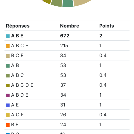
Réponses
Nombre
Points
A B E
672
2
A B C E
215
1
B C E
84
0.4
A B
53
1
A B C
53
0.4
A B C D E
37
0.4
A B D E
34
1
A E
31
1
A C E
26
0.4
B E
24
1