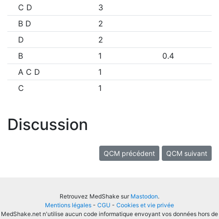
C D
3
B D
2
D
2
B
1
0.4
A C D
1
C
1
Discussion
QCM précédent
QCM suivant
Retrouvez MedShake sur
Mastodon
.
Mentions légales
-
CGU
-
Cookies et vie privée
MedShake.net n'utilise aucun code informatique envoyant vos données hors de