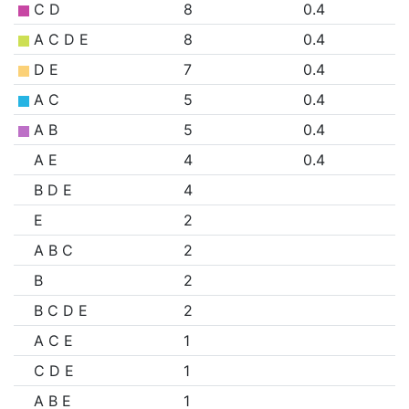
C D
8
0.4
A C D E
8
0.4
D E
7
0.4
A C
5
0.4
A B
5
0.4
A E
4
0.4
B D E
4
E
2
A B C
2
B
2
B C D E
2
A C E
1
C D E
1
A B E
1