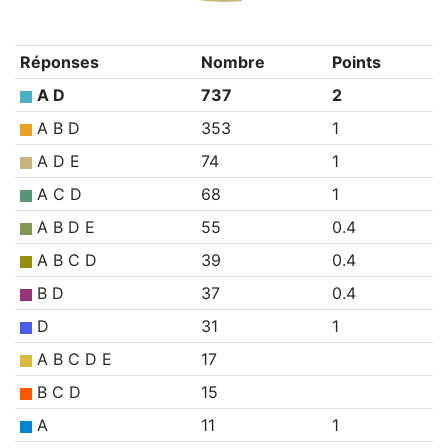
Réponses
Nombre
Points
A D
737
2
A B D
353
1
A D E
74
1
A C D
68
1
A B D E
55
0.4
A B C D
39
0.4
B D
37
0.4
D
31
1
A B C D E
17
B C D
15
A
11
1