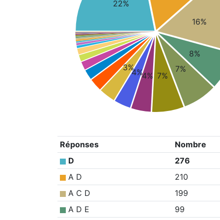
22%
16%
8%
3%
7%
4%
4%
7%
Réponses
Nombre
D
276
A D
210
A C D
199
A D E
99