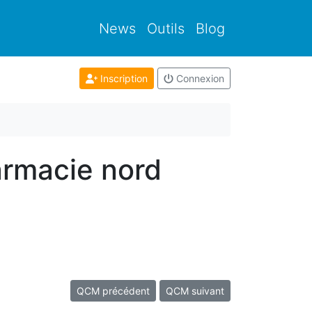
News
Outils
Blog
Inscription
Connexion
armacie nord
QCM précédent
QCM suivant