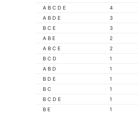
A B C D E
4
A B D E
3
B C E
3
A B E
2
A B C E
2
B C D
1
A B D
1
B D E
1
B C
1
B C D E
1
B E
1