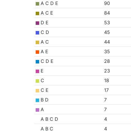
A C D E
90
A C E
84
D E
53
C D
45
A C
44
A E
35
C D E
28
E
23
C
18
C E
17
B D
7
A
7
A B C D
4
A B C
4