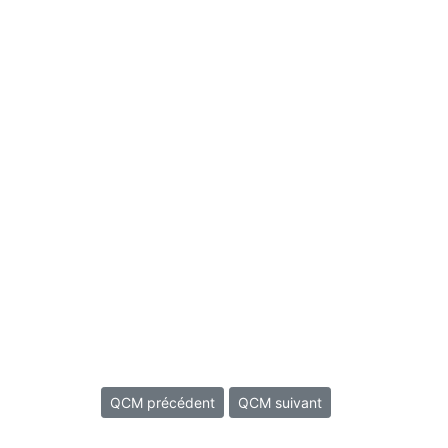
QCM précédent
QCM suivant