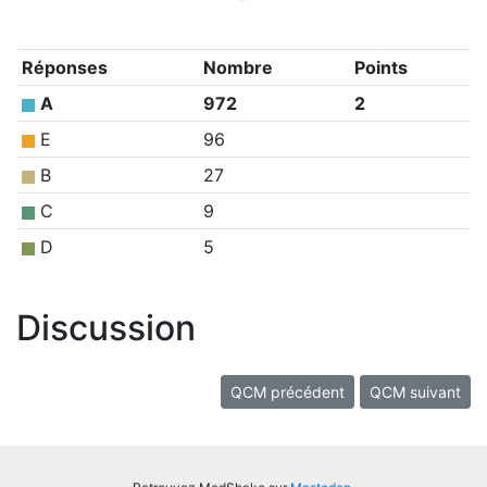
Réponses
Nombre
Points
A
972
2
E
96
B
27
C
9
D
5
Discussion
QCM précédent
QCM suivant