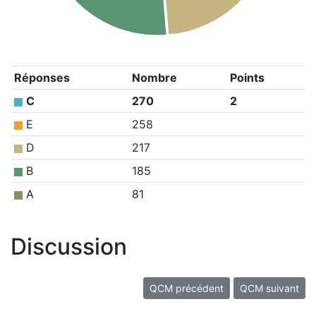
Réponses
Nombre
Points
C
270
2
E
258
D
217
B
185
A
81
Discussion
QCM précédent
QCM suivant