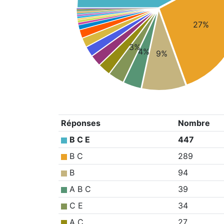
27%
3%
4%
9%
Réponses
Nombre
B C E
447
B C
289
B
94
A B C
39
C E
34
A C
27