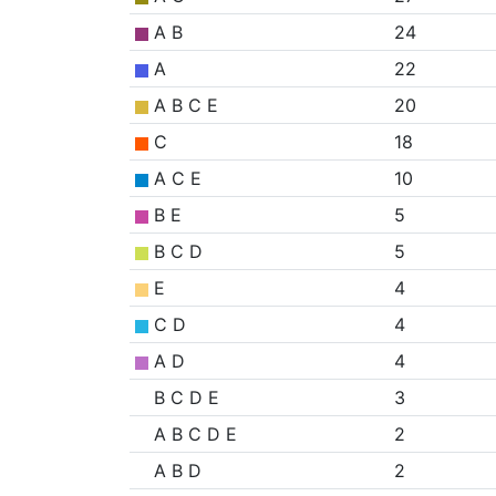
A B
24
A
22
A B C E
20
C
18
A C E
10
B E
5
B C D
5
E
4
C D
4
A D
4
B C D E
3
A B C D E
2
A B D
2