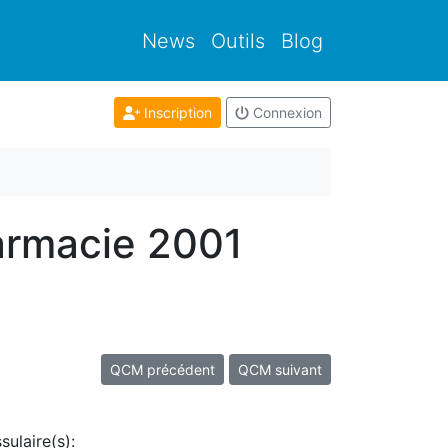
News
Outils
Blog
Inscription
Connexion
armacie 2001
QCM précédent
QCM suivant
ulaire(s):