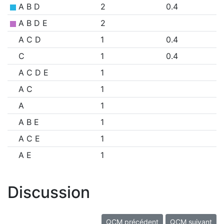
A B D
2
0.4
A B D E
2
A C D
1
0.4
C
1
0.4
A C D E
1
A C
1
A
1
A B E
1
A C E
1
A E
1
Discussion
QCM précédent
QCM suivant