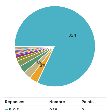
82%
3%
3%
Réponses
Nombre
Points
B C D
938
2