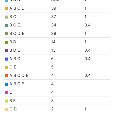
A B C D
39
1
B C
37
1
B C E
34
0.4
B C D E
28
1
B D
14
1
B D E
13
0.4
A B C
6
0.4
C E
5
A B C D E
4
0.4
A B C E
4
E
4
B E
3
C D
2
1