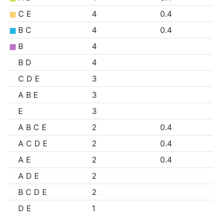
C E
4
0.4
B C
4
0.4
B
4
B D
4
C D E
3
A B E
3
E
3
A B C E
2
0.4
A C D E
2
0.4
A E
2
0.4
A D E
2
B C D E
2
D E
1