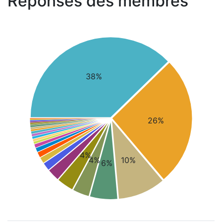
Réponses des membres
38%
26%
4%
4%
10%
6%