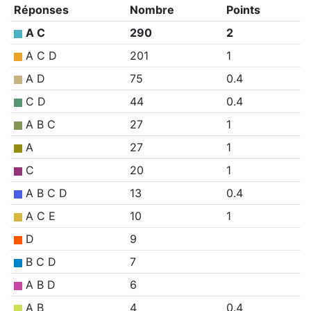
Réponses
Nombre
Points
A C
290
2
A C D
201
1
A D
75
0.4
C D
44
0.4
A B C
27
1
A
27
1
C
20
1
A B C D
13
0.4
A C E
10
1
D
9
B C D
7
A B D
6
A B
4
0.4