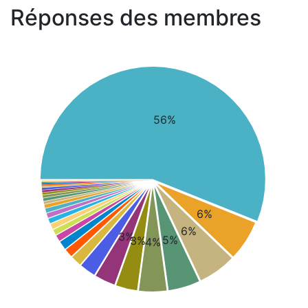
Réponses des membres
56%
6%
6%
3%
5%
3%
4%