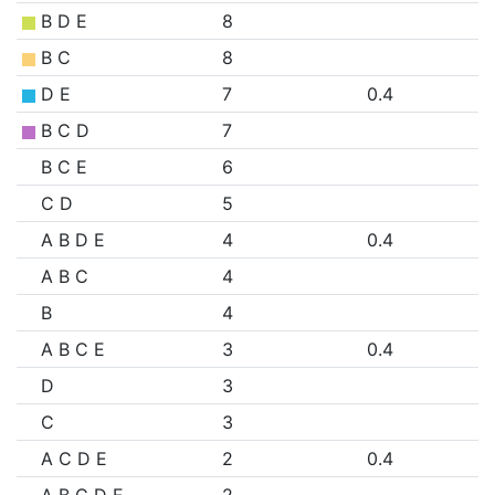
B D E
8
B C
8
D E
7
0.4
B C D
7
B C E
6
C D
5
A B D E
4
0.4
A B C
4
B
4
A B C E
3
0.4
D
3
C
3
A C D E
2
0.4