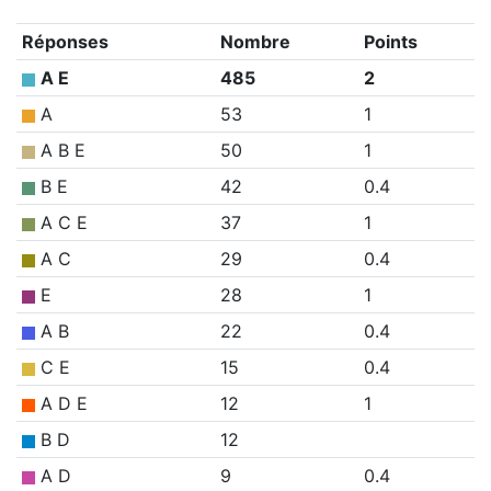
Réponses
Nombre
Points
A E
485
2
A
53
1
A B E
50
1
B E
42
0.4
A C E
37
1
A C
29
0.4
E
28
1
A B
22
0.4
C E
15
0.4
A D E
12
1
B D
12
A D
9
0.4