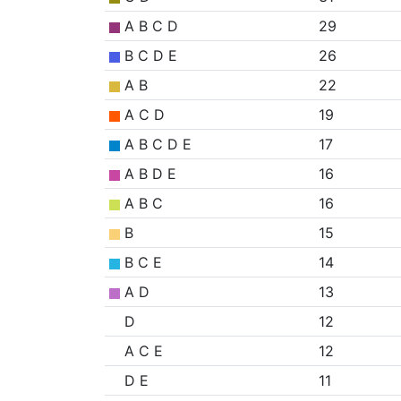
A B C D
29
B C D E
26
A B
22
A C D
19
A B C D E
17
A B D E
16
A B C
16
B
15
B C E
14
A D
13
D
12
A C E
12
D E
11