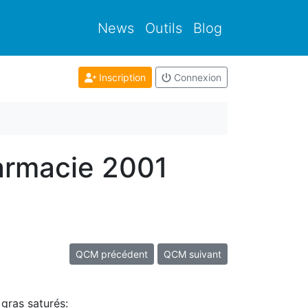
News
Outils
Blog
Inscription
Connexion
armacie 2001
QCM précédent
QCM suivant
 gras saturés: