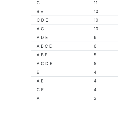
C
11
B E
10
C D E
10
A C
10
A D E
6
A B C E
6
A B E
5
A C D E
5
E
4
A E
4
C E
4
A
3