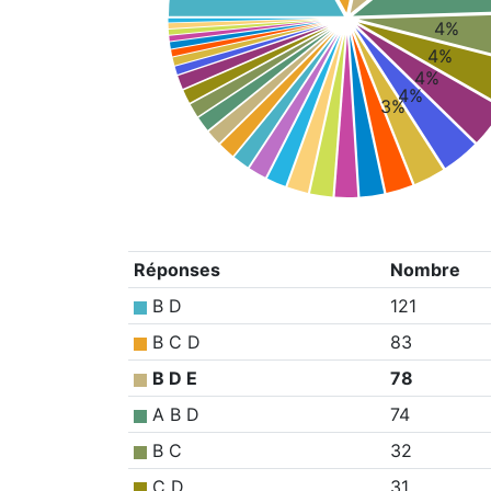
4%
4%
4%
4%
3%
Réponses
Nombre
B D
121
B C D
83
B D E
78
A B D
74
B C
32
C D
31