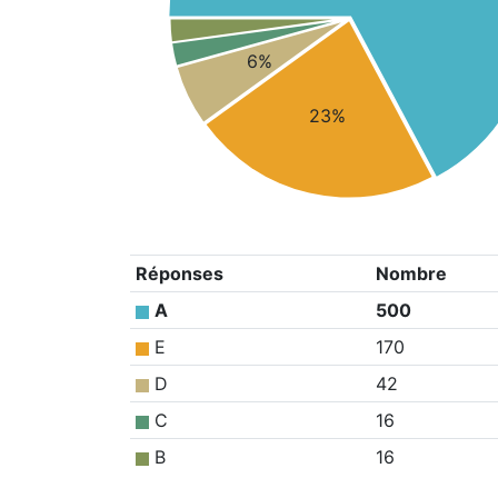
6%
23%
Réponses
Nombre
A
500
E
170
D
42
C
16
B
16