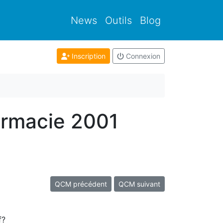
News
Outils
Blog
Inscription
Connexion
armacie 2001
QCM précédent
QCM suivant
f?