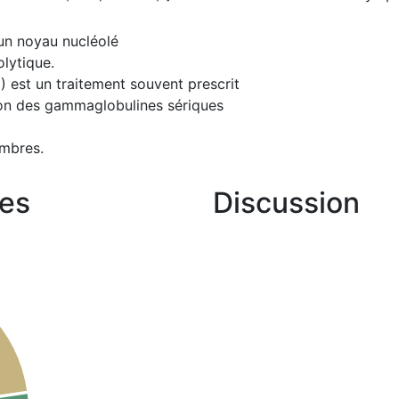
un noyau nucléolé
lytique.
st un traitement souvent prescrit
on des gammaglobulines sériques
mbres.
es
Discussion