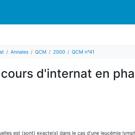
at
Annales
QCM
2000
QCM n°41
cours d'internat en ph
quelles est (sont) exacte(s} dans le cas d'une leucémie lym