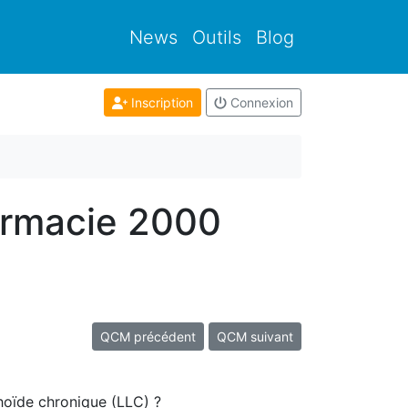
News
Outils
Blog
Inscription
Connexion
armacie 2000
QCM précédent
QCM suivant
phoïde chronique (LLC) ?