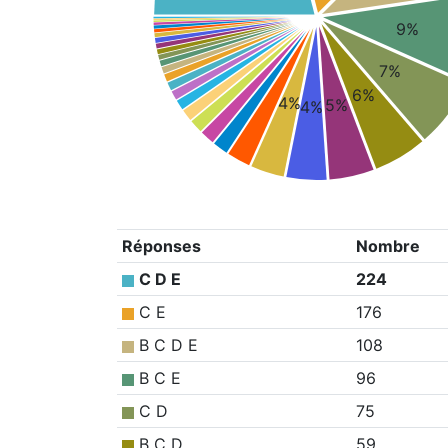
9%
7%
6%
4%
5%
4%
Réponses
Nombre
C D E
224
C E
176
B C D E
108
B C E
96
C D
75
B C D
59