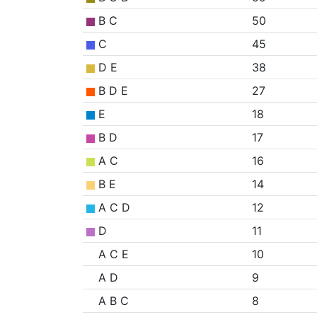
B C
50
C
45
D E
38
B D E
27
E
18
B D
17
A C
16
B E
14
A C D
12
D
11
A C E
10
A D
9
A B C
8