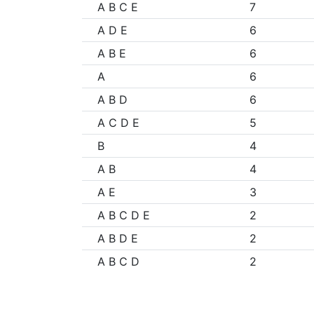
A B C E
7
A D E
6
A B E
6
A
6
A B D
6
A C D E
5
B
4
A B
4
A E
3
A B C D E
2
A B D E
2
A B C D
2