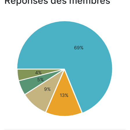
Réponses des membres
69%
4%
5%
9%
13%