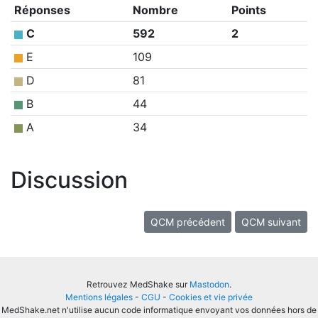
Réponses
Nombre
Points
C
592
2
E
109
D
81
B
44
A
34
Discussion
QCM précédent
QCM suivant
Retrouvez MedShake sur
Mastodon
.
Mentions légales
-
CGU
-
Cookies et vie privée
MedShake.net n'utilise aucun code informatique envoyant vos données hors de