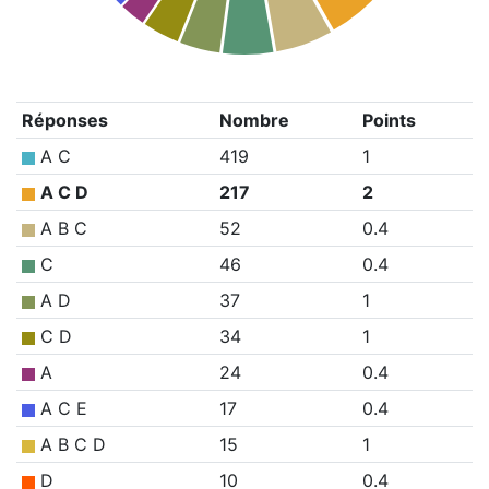
Réponses
Nombre
Points
A C
419
1
A C D
217
2
A B C
52
0.4
C
46
0.4
A D
37
1
C D
34
1
A
24
0.4
A C E
17
0.4
A B C D
15
1
D
10
0.4