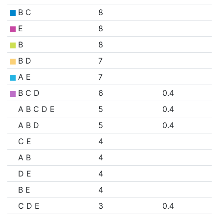
B C
8
E
8
B
8
B D
7
A E
7
B C D
6
0.4
A B C D E
5
0.4
A B D
5
0.4
C E
4
A B
4
D E
4
B E
4
C D E
3
0.4