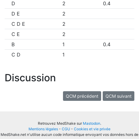
D
2
0.4
D E
2
C D E
2
C E
2
B
1
0.4
C D
1
Discussion
QCM précédent
QCM suivant
Retrouvez MedShake sur
Mastodon
.
Mentions légales
-
CGU
-
Cookies et vie privée
MedShake.net n'utilise aucun code informatique envoyant vos données hors de