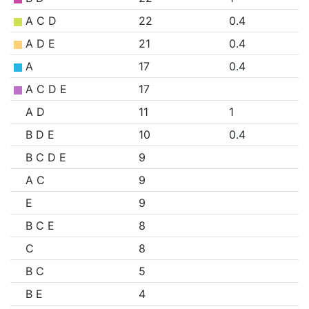
A C D
22
0.4
A D E
21
0.4
A
17
0.4
A C D E
17
A D
11
1
B D E
10
0.4
B C D E
9
A C
9
E
9
B C E
8
C
8
B C
5
B E
4