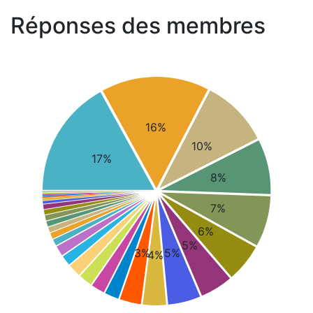
Réponses des membres
16%
10%
17%
8%
7%
6%
5%
3%
5%
4%