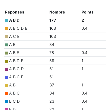
Réponses
Nombre
Points
A B D
177
2
A B C D E
163
0.4
A C E
103
A E
84
A B E
78
0.4
A B D E
59
1
A B C D
51
1
A B C E
51
A B
37
1
A B C
34
0.4
B C D
23
0.4
B D
22
1