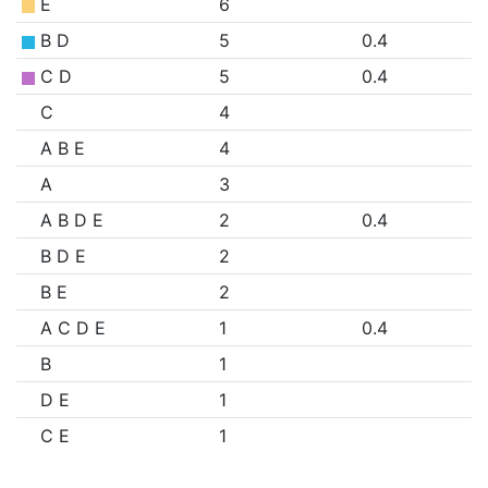
E
6
B D
5
0.4
C D
5
0.4
C
4
A B E
4
A
3
A B D E
2
0.4
B D E
2
B E
2
A C D E
1
0.4
B
1
D E
1
C E
1