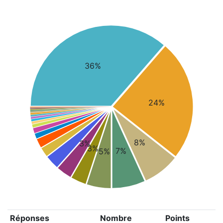
36%
24%
8%
3%
3%
7%
5%
Réponses
Nombre
Points