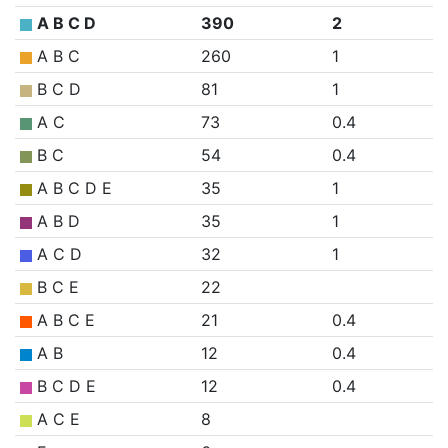
A B C D
390
2
A B C
260
1
B C D
81
1
A C
73
0.4
B C
54
0.4
A B C D E
35
1
A B D
35
1
A C D
32
1
B C E
22
A B C E
21
0.4
A B
12
0.4
B C D E
12
0.4
A C E
8