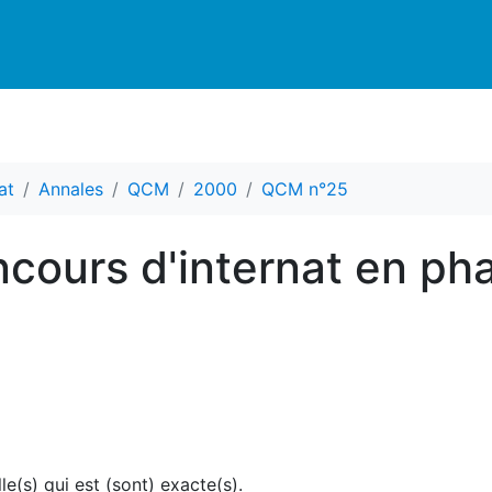
at
Annales
QCM
2000
QCM n°25
cours d'internat en ph
le(s) qui est (sont) exacte(s).