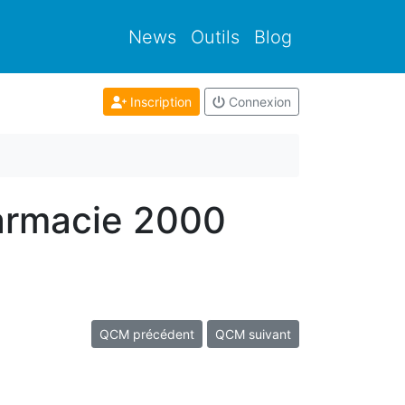
News
Outils
Blog
Inscription
Connexion
armacie 2000
QCM précédent
QCM suivant