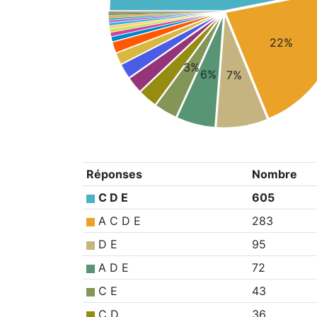
22%
3%
6%
7%
Réponses
Nombre
C D E
605
A C D E
283
D E
95
A D E
72
C E
43
C D
36