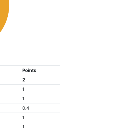
Points
2
1
1
0.4
1
1