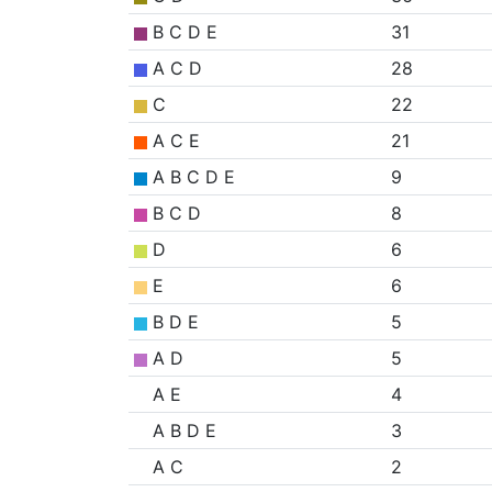
B C D E
31
A C D
28
C
22
A C E
21
A B C D E
9
B C D
8
D
6
E
6
B D E
5
A D
5
A E
4
A B D E
3
A C
2