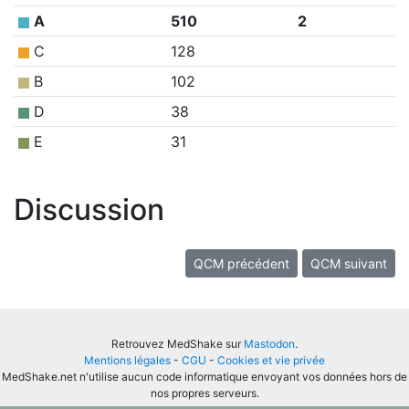
A
510
2
C
128
B
102
D
38
E
31
Discussion
QCM précédent
QCM suivant
Retrouvez MedShake sur
Mastodon
.
Mentions légales
-
CGU
-
Cookies et vie privée
MedShake.net n'utilise aucun code informatique envoyant vos données hors de
nos propres serveurs.