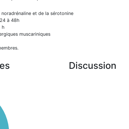
a noradrénaline et de la sérotonine
 24 à 48h
 h
nergiques muscariniques
membres.
es
Discussion