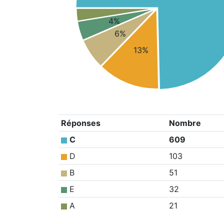
4%
6%
13%
Réponses
Nombre
C
609
D
103
B
51
E
32
A
21