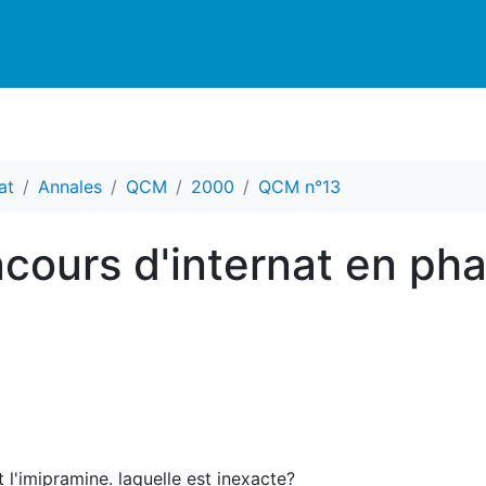
at
Annales
QCM
2000
QCM n°13
cours d'internat en ph
 l'imipramine. laquelle est inexacte?