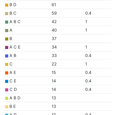
B D
61
B C
59
0.4
A B C
42
1
A
40
1
B
37
A C E
34
1
A B
33
0.4
C
22
1
A E
15
0.4
C E
14
0.4
C D
14
0.4
A B D
13
B E
13
A D
12
0.4