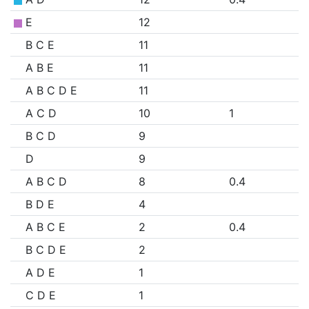
E
12
B C E
11
A B E
11
A B C D E
11
A C D
10
1
B C D
9
D
9
A B C D
8
0.4
B D E
4
A B C E
2
0.4
B C D E
2
A D E
1
C D E
1