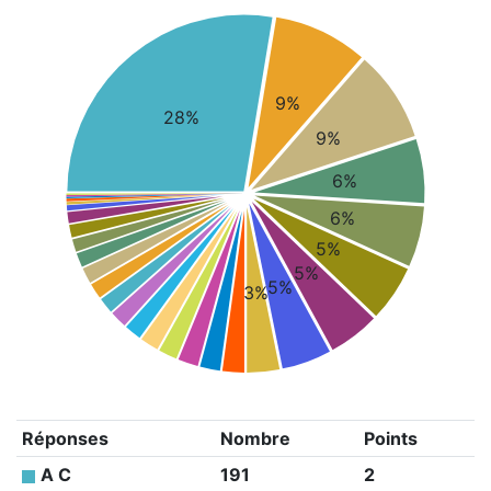
9%
28%
9%
6%
6%
5%
5%
5%
3%
Réponses
Nombre
Points
A C
191
2