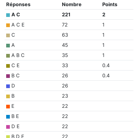
Réponses
Nombre
Points
A C
221
2
A C E
72
1
C
63
1
A
45
1
A B C
35
1
C E
33
0.4
B C
26
0.4
D
26
B
23
E
22
B E
22
D E
22
B D E
22