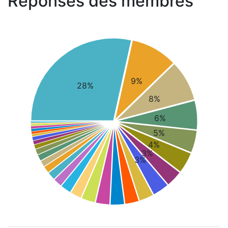
Réponses des membres
9%
28%
8%
6%
5%
4%
3%
3%