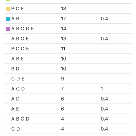
B C E
18
A B
17
0.4
A B C D E
14
A B C E
13
0.4
B C D E
11
A B E
10
B D
10
C D E
9
A C D
7
1
A D
6
0.4
A E
6
0.4
A B C D
4
0.4
C D
4
0.4