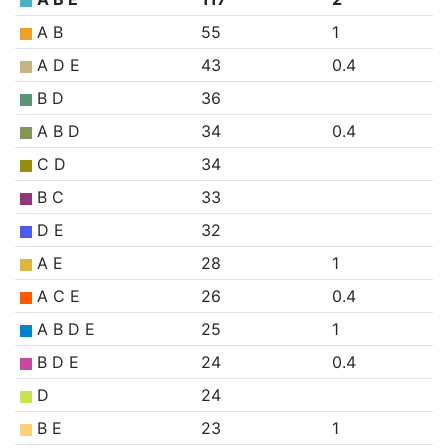
A B
55
1
A D E
43
0.4
B D
36
A B D
34
0.4
C D
34
B C
33
D E
32
A E
28
1
A C E
26
0.4
A B D E
25
1
B D E
24
0.4
D
24
B E
23
1