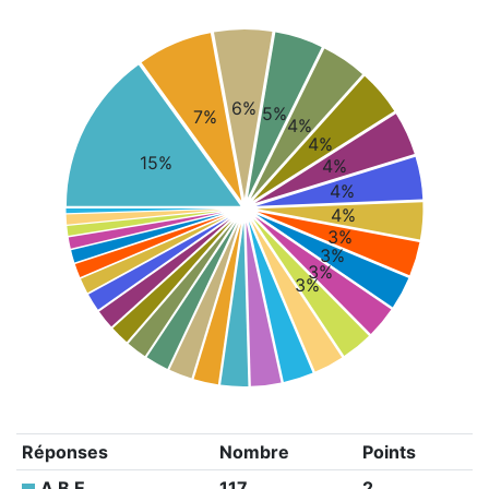
6%
5%
7%
4%
4%
15%
4%
4%
4%
3%
3%
3%
3%
Réponses
Nombre
Points
A B E
117
2