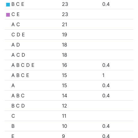
B C E
23
0.4
C E
23
A C
21
C D E
19
A D
18
A C D
18
A B C D E
16
0.4
A B C E
15
1
A
15
0.4
A B C
14
0.4
B C D
12
C
11
B
10
0.4
E
9
0.4