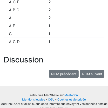
A C E
2
A B C
2
A
2
A E
1
C
1
A C D
1
Discussion
QCM précédent
QCM suivant
Retrouvez MedShake sur
Mastodon
.
Mentions légales
-
CGU
-
Cookies et vie privée
MedShake.net n'utilise aucun code informatique envoyant vos données hors de