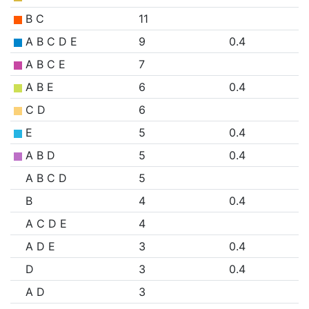
B C
11
A B C D E
9
0.4
A B C E
7
A B E
6
0.4
C D
6
E
5
0.4
A B D
5
0.4
A B C D
5
B
4
0.4
A C D E
4
A D E
3
0.4
D
3
0.4
A D
3