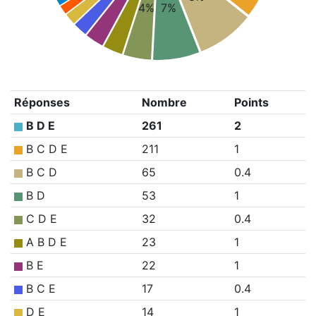
4%
7%
Réponses
Nombre
Points
B D E
261
2
B C D E
211
1
B C D
65
0.4
B D
53
1
C D E
32
0.4
A B D E
23
1
B E
22
1
B C E
17
0.4
D E
14
1