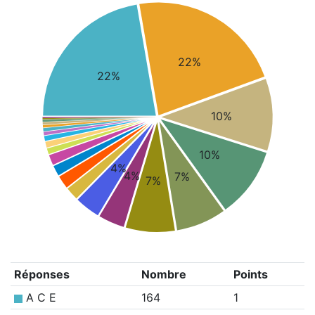
22%
22%
10%
10%
4%
4%
7%
7%
Réponses
Nombre
Points
A C E
164
1