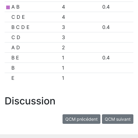
A B
4
0.4
C D E
4
B C D E
3
0.4
C D
3
A D
2
B E
1
0.4
B
1
E
1
Discussion
QCM précédent
QCM suivant