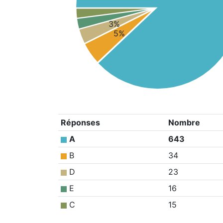
3%
5%
Réponses
Nombre
A
643
B
34
D
23
E
16
C
15