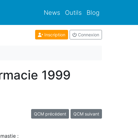
News
Outils
Blog
Inscription
Connexion
armacie 1999
QCM précédent
QCM suivant
omastie :