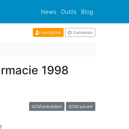
News
Outils
Blog
Inscription
Connexion
armacie 1998
QCM précédent
QCM suivant
?