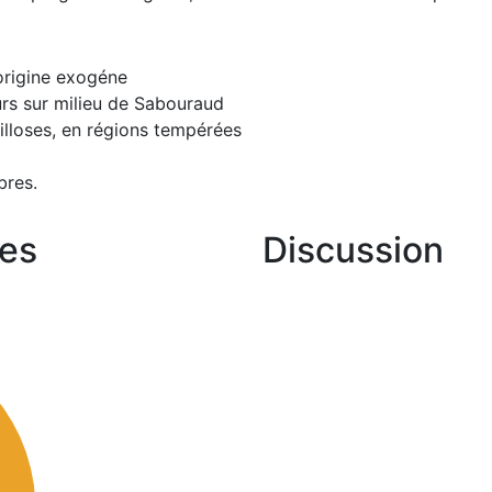
origine exogéne
urs sur milieu de Sabouraud
illoses, en régions tempérées
bres.
es
Discussion