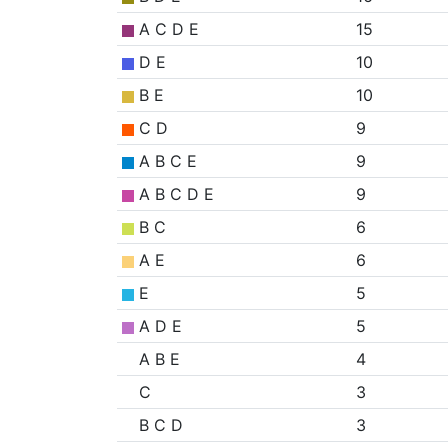
A C D E
15
D E
10
B E
10
C D
9
A B C E
9
A B C D E
9
B C
6
A E
6
E
5
A D E
5
A B E
4
C
3
B C D
3