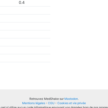
0.4
Retrouvez MedShake sur
Mastodon
.
Mentions légales
-
CGU
-
Cookies et vie privée
et n'utilise aucun code informatique envoyant vos données hors de nos propre