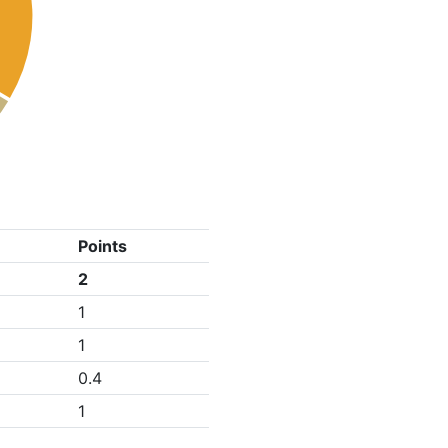
Points
2
1
1
0.4
1