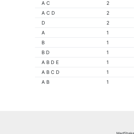
A C
2
A C D
2
D
2
A
1
B
1
B D
1
A B D E
1
A B C D
1
A B
1
MedShake.n