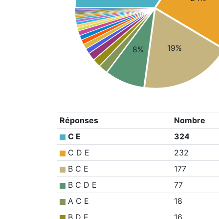
19%
8%
Réponses
Nombre
C E
324
C D E
232
B C E
177
B C D E
77
A C E
18
B D E
16