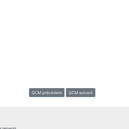
QCM précédent
QCM suivant
s serveurs.