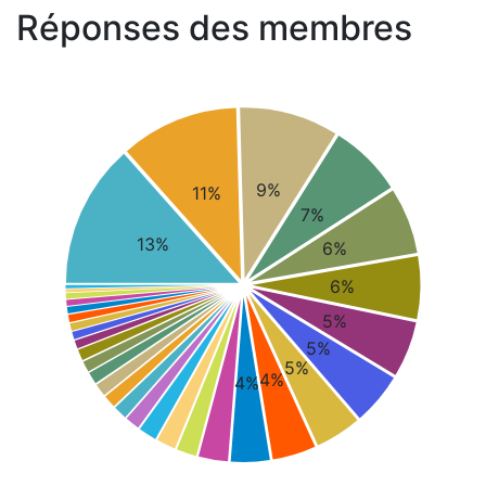
Réponses des membres
9%
11%
7%
13%
6%
6%
5%
5%
5%
4%
4%