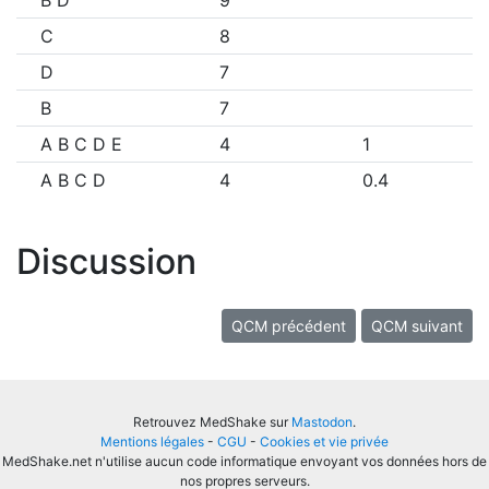
B D
9
C
8
D
7
B
7
A B C D E
4
1
A B C D
4
0.4
Discussion
QCM précédent
QCM suivant
Retrouvez MedShake sur
Mastodon
.
Mentions légales
-
CGU
-
Cookies et vie privée
MedShake.net n'utilise aucun code informatique envoyant vos données hors de
nos propres serveurs.