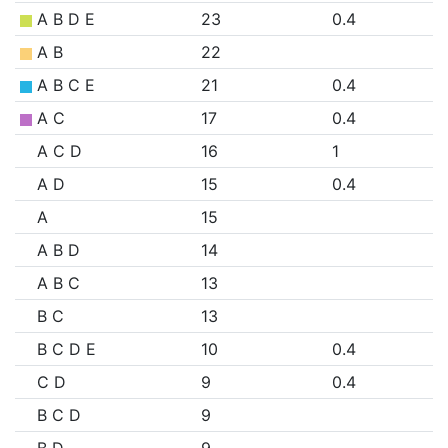
A B D E
23
0.4
A B
22
A B C E
21
0.4
A C
17
0.4
A C D
16
1
A D
15
0.4
A
15
A B D
14
A B C
13
B C
13
B C D E
10
0.4
C D
9
0.4
B C D
9