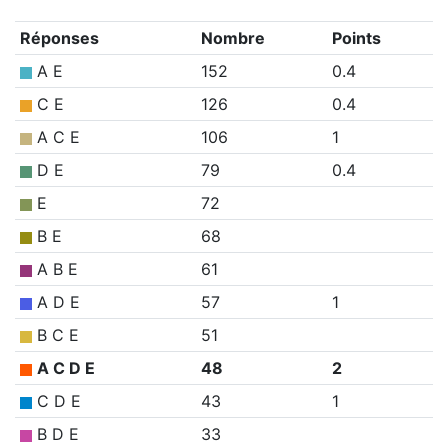
Réponses
Nombre
Points
A E
152
0.4
C E
126
0.4
A C E
106
1
D E
79
0.4
E
72
B E
68
A B E
61
A D E
57
1
B C E
51
A C D E
48
2
C D E
43
1
B D E
33