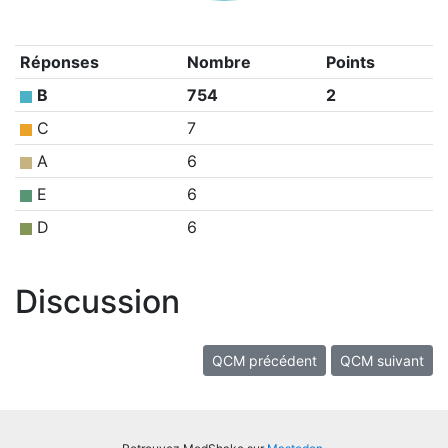
Réponses
Nombre
Points
B
754
2
C
7
A
6
E
6
D
6
Discussion
QCM précédent
QCM suivant