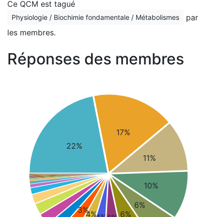
Ce QCM est tagué
par
Physiologie / Biochimie fondamentale / Métabolismes
les membres.
Réponses des membres
17%
22%
11%
10%
6%
3%
4%
6%