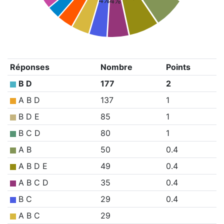
4%
4%
Réponses
Nombre
Points
B D
177
2
A B D
137
1
B D E
85
1
B C D
80
1
A B
50
0.4
A B D E
49
0.4
A B C D
35
0.4
B C
29
0.4
A B C
29