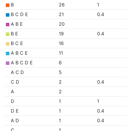
B
26
1
B C D E
21
0.4
A B E
20
B E
19
0.4
B C E
16
A B C E
11
A B C D E
6
A C D
5
C D
2
0.4
A
2
D
1
1
D E
1
0.4
A D
1
0.4
C
1