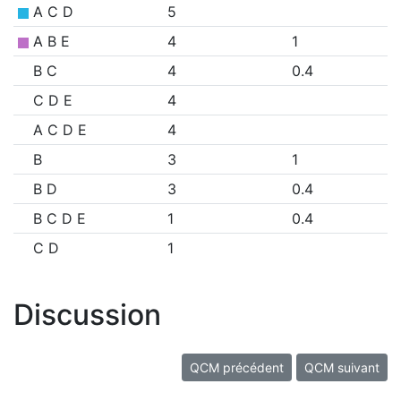
A C D
5
A B E
4
1
B C
4
0.4
C D E
4
A C D E
4
B
3
1
B D
3
0.4
B C D E
1
0.4
C D
1
Discussion
QCM précédent
QCM suivant