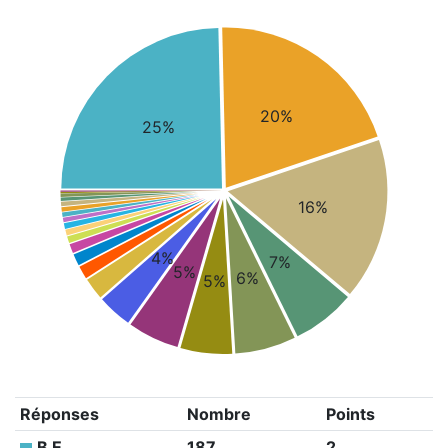
20%
25%
16%
4%
7%
5%
6%
5%
Réponses
Nombre
Points
B E
187
2