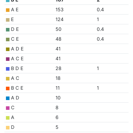
A E
153
0.4
E
124
1
D E
50
0.4
C E
48
0.4
A D E
41
A C E
41
B D E
28
1
A C
18
B C E
11
1
A D
10
C
8
A
6
D
5