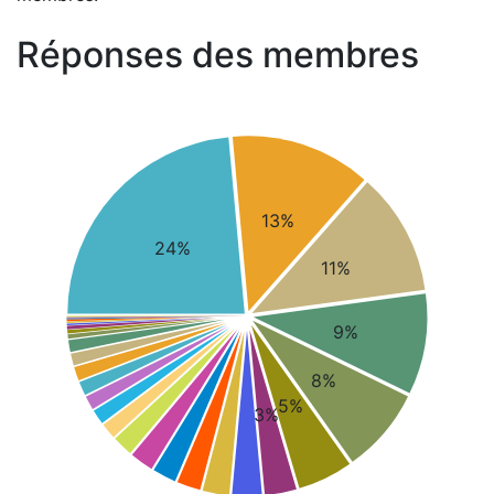
Réponses des membres
13%
24%
11%
9%
8%
5%
3%