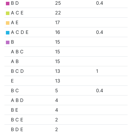
B D
25
0.4
A C E
22
A E
17
A C D E
16
0.4
B
15
A B C
15
A B
15
B C D
13
1
E
13
B C
5
0.4
A B D
4
B E
4
B C E
2
B D E
2