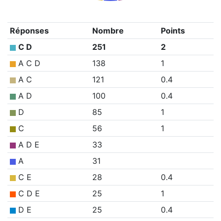
Réponses
Nombre
Points
C D
251
2
A C D
138
1
A C
121
0.4
A D
100
0.4
D
85
1
C
56
1
A D E
33
A
31
C E
28
0.4
C D E
25
1
D E
25
0.4