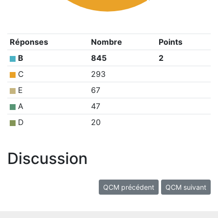
Réponses
Nombre
Points
B
845
2
C
293
E
67
A
47
D
20
Discussion
QCM précédent
QCM suivant