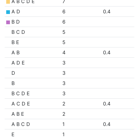
A B C D E
7
A D
6
0.4
B D
6
B C D
5
B E
5
A B
4
0.4
A D E
3
D
3
B
3
B C D E
3
A C D E
2
0.4
A B E
2
A B C D
1
0.4
E
1