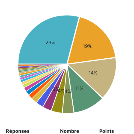
29%
19%
14%
11%
3%
4%
4%
Réponses
Nombre
Points