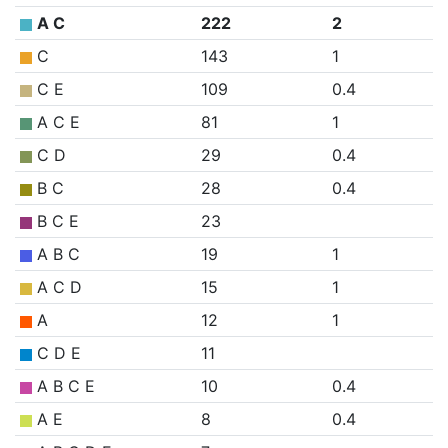
A C
222
2
C
143
1
C E
109
0.4
A C E
81
1
C D
29
0.4
B C
28
0.4
B C E
23
A B C
19
1
A C D
15
1
A
12
1
C D E
11
A B C E
10
0.4
A E
8
0.4