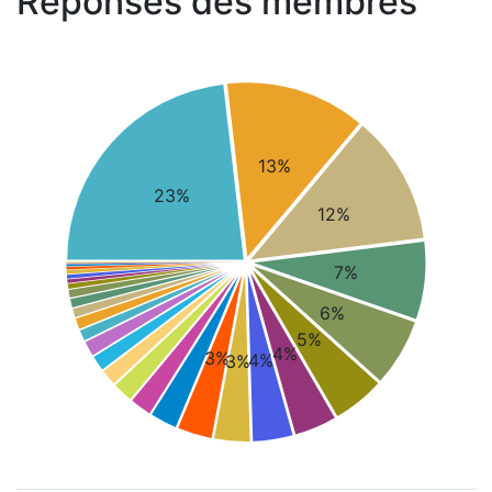
Réponses des membres
13%
23%
12%
7%
6%
5%
4%
3%
4%
3%