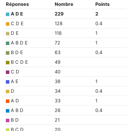
Réponses
Nombre
Points
A D E
229
2
C D E
128
0.4
D E
118
1
A B D E
72
1
B D E
63
0.4
B C D E
49
C D
40
A E
38
1
D
34
0.4
A D
33
1
A B D
26
0.4
B D
21
B C D
20