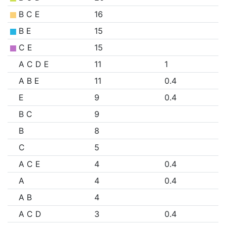
B C E
16
B E
15
C E
15
A C D E
11
1
A B E
11
0.4
E
9
0.4
B C
9
B
8
C
5
A C E
4
0.4
A
4
0.4
A B
4
A C D
3
0.4