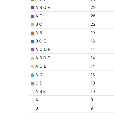
A B C E
29
A C
26
B C
22
A B
19
B C E
16
A C D E
14
A B D E
14
A C E
14
A D
13
C D
10
A B E
10
A
9
B
9