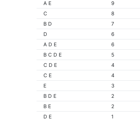
A E
9
C
8
B D
7
D
6
A D E
6
B C D E
5
C D E
4
C E
4
E
3
B D E
2
B E
2
D E
1