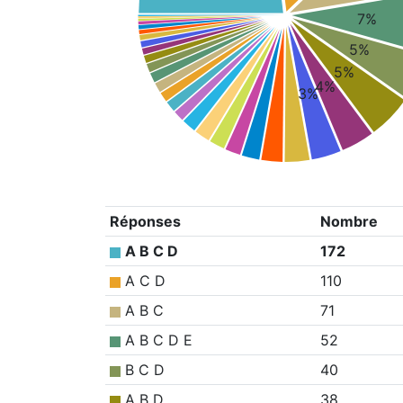
7%
5%
5%
4%
3%
Réponses
Nombre
A B C D
172
A C D
110
A B C
71
A B C D E
52
B C D
40
A B D
38