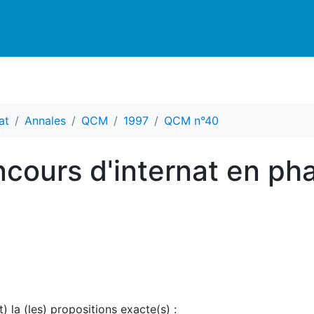
at
Annales
QCM
1997
QCM n°40
cours d'internat en ph
t) la (les) propositions exacte(s) :