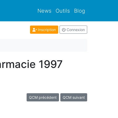
News
Outils
Blog
Inscription
Connexion
armacie 1997
QCM précédent
QCM suivant