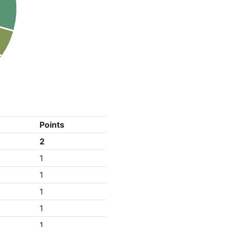
Points
2
1
1
1
1
1