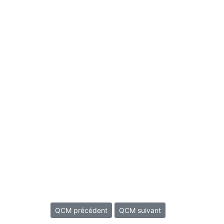
QCM précédent
QCM suivant