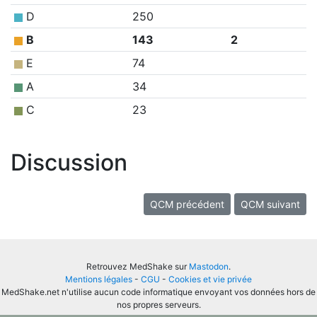
D
250
B
143
2
E
74
A
34
C
23
Discussion
QCM précédent
QCM suivant
Retrouvez MedShake sur
Mastodon
.
Mentions légales
-
CGU
-
Cookies et vie privée
MedShake.net n'utilise aucun code informatique envoyant vos données hors de
nos propres serveurs.