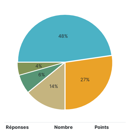
48%
4%
6%
27%
14%
Réponses
Nombre
Points